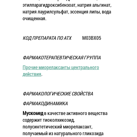
этилпарагидроксибензоат, натрия альгинат,
натрия лаурилсульфат, эссенция липы, вода
очищенная.
КОД ПРЕПАРАТА ПО АТХ
M03BX05
ФАРМАКОТЕРАПЕВТИЧЕСКАЯ ГРУППА
Прочие миорелаксанты центрального
действия
.
ФАРМАКОЛОГИЧЕСКИЕ СВОЙСТВА
ФАРМАКОДИНАМИКА
Мускомед
в качестве активного вещества
содержит тиоколхикозид,
полусинтетический миорелаксант,
получаемый из натурального гликозида