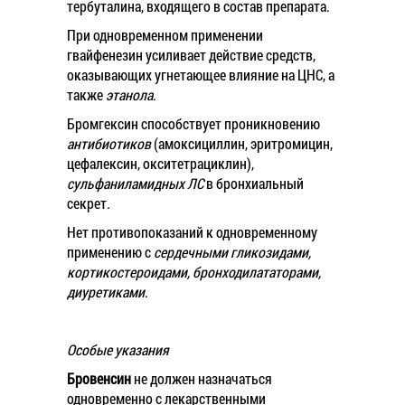
тербуталина, входящего в состав препарата.
При одновременном применении
гвайфенезин усиливает действие средств,
оказывающих угнетающее влияние на ЦНС, а
также
этанола
.
Бромгексин способствует проникновению
антибиотиков
(амоксициллин, эритромицин,
цефалексин, окситетрациклин),
сульфаниламидных ЛС
в бронхиальный
секрет
.
Нет противопоказаний к одновременному
применению с
сердечными гликозидами,
кортикостероидами, бронходилататорами,
диуретиками
.
Особые указания
Бровенсин
не должен назначаться
одновременно с лекарственными