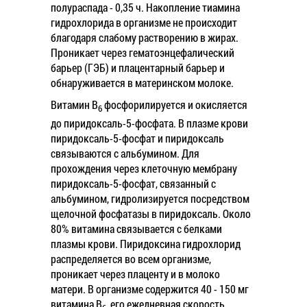
полураспада - 0,35 ч. Накопление тиамина
гидрохлорида в организме не происходит
благодаря слабому растворению в жирах.
Проникает через гематоэнцефалический
барьер (ГЭБ) и плацентарный барьер и
обнаруживается в материнском молоке.
Витамин В
фосфорилируется и окисляется
6
до пиридоксаль-5-фосфата. В плазме крови
пиридоксаль-5-фосфат и пиридоксаль
связываются с альбумином. Для
прохождения через клеточную мембрану
пиридоксаль-5-фосфат, связанный с
альбумином, гидролизируется посредством
щелочной фосфатазы в пиридоксаль. Около
80% витамина связывается с белками
плазмы крови. Пиридоксина гидрохлорид
распределяется во всем организме,
проникает через плаценту и в молоко
матери. В организме содержится 40 - 150 мг
витамина В
, его ежедневная скорость