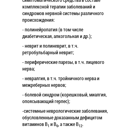
комплексной терапии заболеваний и
синдромов нервной системы различного
происхождения:
- полинейропатия (в том числе
диабетическая, алкогольная и др.);
- неврит и полиневрит, в т.ч.
ретробульбарный неврит;
- периферические парезы, в т.ч. лицевого
нерва;
- невралгия, в т.ч. тройничного нерва и
межреберных нервов;
- болевой синдром (корешковый, миалгия,
опоясывающий герпес);
-системные неврологические заболевания,
обусловленные доказанным дефицитом
витаминов B
и B
, а также B
.
1
6
12