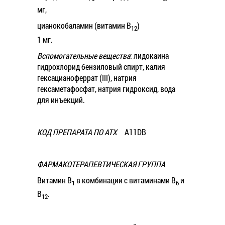
мг,
цианокобаламин (витамин B
)
12
1 мг.
Вспомогательные вещества
: лидокаина
гидрохлорид бензиловый спирт, калия
гексацианоферрат (III), натрия
гексаметафосфат, натрия гидроксид, вода
для инъекций.
КОД ПРЕПАРАТА ПО АТХ
A11DB
ФАРМАКОТЕРАПЕВТИЧЕСКАЯ ГРУППА
Витамин B
в комбинации с витаминами B
и
1
6
B
.
12