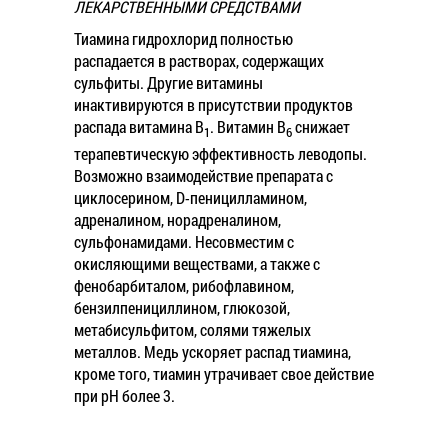
ЛЕКАРСТВЕННЫМИ СРЕДСТВАМИ
Тиамина гидрохлорид полностью
распадается в растворах, содержащих
сульфиты. Другие витамины
инактивируются в присутствии продуктов
распада витамина B
. Витамин B
снижает
1
6
терапевтическую эффективность леводопы.
Возможно взаимодействие препарата с
циклосерином, D-пеницилламином,
адреналином, норадреналином,
сульфонамидами. Несовместим с
окисляющими веществами, а также с
фенобарбиталом, рибофлавином,
бензилпенициллином, глюкозой,
метабисульфитом, солями тяжелых
металлов. Медь ускоряет распад тиамина,
кроме того, тиамин утрачивает свое действие
при pH более 3.