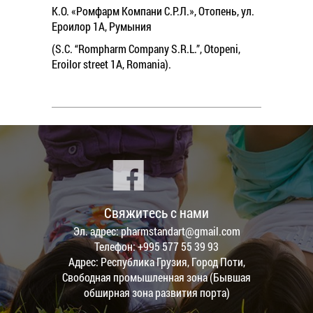
К.О. «Ромфарм Компани С.Р.Л.», Отопень, ул.
Ероилор 1А, Румыния
(S.C. “Rompharm Company S.R.L.”, Otopeni,
Eroilor street 1A, Romania).
Свяжитесь с нами
Эл. адрес: pharmstandart@gmail.com
Телефон: +995 577 55 39 93
Адрес: Республика Грузия, Город Поти,
Свободная промышленная зона (Бывшая
обширная зона развития порта)