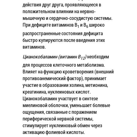
действия друг друга, проявляющееся в
положительном влиянии на нервно-
мышечную и сердечно-сосудистую системы.
При дефиците витаминов B
и В
широко
1
6
распространенные состояния дефицита
быстро купируются после введения этих
витаминов.
Цианокобаламин (витамин B
)
необходим
12
для процессов клеточного метаболизма.
Влияет на функцию кроветворения (внешний
противоанемический фактор), принимает
участие в образовании холина, метионина,
креатинина, нуклеиновых кислот.
Цианокобаламин участвует в синтезе
миелиновой оболочки, уменьшает болевые
ощущения, связанные с поражением
периферической нервной системы,
стимулирует нуклеиновый обмен через
активацию фолиевой кислоты.